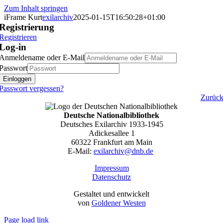
Zum Inhalt springen
iFrame Kurt
exilarchiv
2025-01-15T16:50:28+01:00
Registrierung
Registrieren
Log-in
Anmeldename oder E-Mail
Passwort
Einloggen
Passwort vergessen?
Zurüc
Deutsche Nationalbibliothek
Deutsches Exilarchiv 1933-1945
Adickesallee 1
60322 Frankfurt am Main
E-Mail:
exilarchiv@dnb.de
Impressum
Datenschutz
Gestaltet und entwickelt
von ­
Goldener Westen
Page load link