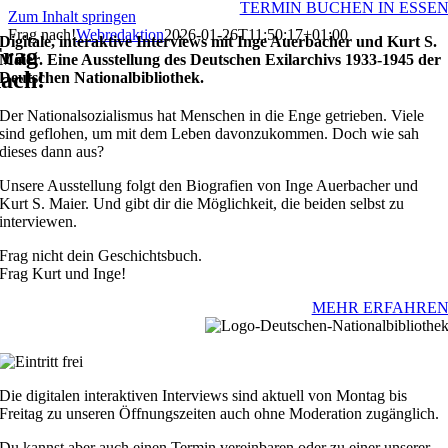
TERMIN BUCHEN IN ESSE
Zum Inhalt springen
Frag nach!
Webredaktion
2026-01-26T11:50:17+01:00
Digitale, interaktive Interviews mit Inge Auerbacher und Kurt S.
Frag
Maier.
Eine Ausstellung des Deutschen Exilarchivs 1933-1945 der
ach!
Deutschen Nationalbibliothek.
Der Nationalsozialismus hat Menschen in die Enge getrieben. Viele
sind geflohen, um mit dem Leben davonzukommen. Doch wie sah
dieses dann aus?
Unsere Ausstellung folgt den Biografien von Inge Auerbacher und
Kurt S. Maier. Und gibt dir die Möglichkeit, die beiden selbst zu
interviewen.
Frag nicht dein Geschichtsbuch.
Frag Kurt und Inge!
MEHR ERFAHRE
Die digitalen interaktiven Interviews sind aktuell von Montag bis
Freitag zu unseren Öffnungszeiten auch ohne Moderation zugänglich.
Du kannst aber auch einen Termin vereinbaren oder zu einer unserer